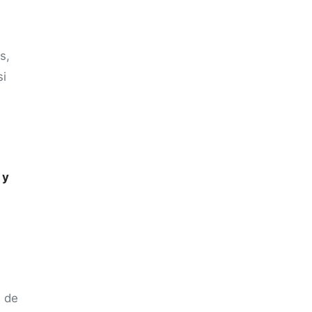
s,
si
 y
s de