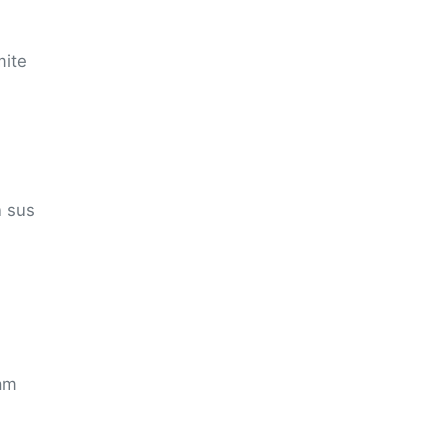
mite
n sus
ram