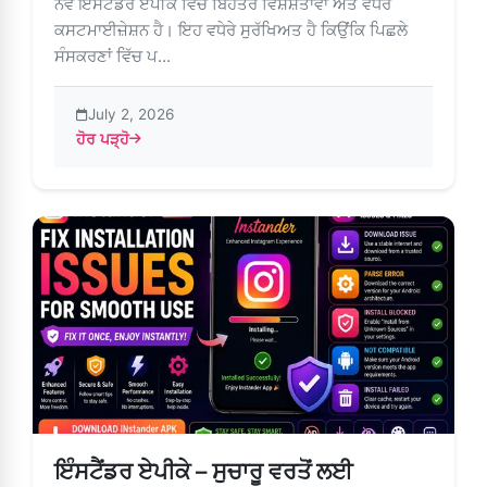
ਨਵੇਂ ਇੰਸਟੈਂਡਰ ਏਪੀਕੇ ਵਿੱਚ ਬਿਹਤਰ ਵਿਸ਼ੇਸ਼ਤਾਵਾਂ ਅਤੇ ਵਧੇਰੇ
ਕਸਟਮਾਈਜ਼ੇਸ਼ਨ ਹੈ। ਇਹ ਵਧੇਰੇ ਸੁਰੱਖਿਅਤ ਹੈ ਕਿਉਂਕਿ ਪਿਛਲੇ
ਸੰਸਕਰਣਾਂ ਵਿੱਚ ਪ...
July 2, 2026
ਹੋਰ ਪੜ੍ਹੋ
about ਐਂਡਰਾਇਡ ਉੱਤੇ ਇੰਸਟੈਂਡਰ ਏਪੀਕੇ ਅੱਪਡੇਟ ਕਰੋ – ਕਦਮ-ਦਰ-ਕ
ਇੰਸਟੈਂਡਰ ਏਪੀਕੇ – ਸੁਚਾਰੂ ਵਰਤੋਂ ਲਈ