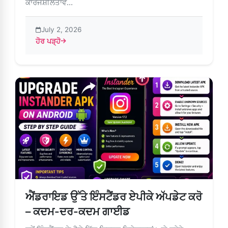
ਕਾਰਜਸ਼ੀਲਤਾਵ...
July 2, 2026
ਹੋਰ ਪੜ੍ਹੋ
about Instander APK: Instagram ਦੀਆਂ ਬਿਹਤਰ ਵਿਸ਼ੇਸ਼ਤਾਵਾਂ ਅਤ
ਐਂਡਰਾਇਡ ਉੱਤੇ ਇੰਸਟੈਂਡਰ ਏਪੀਕੇ ਅੱਪਡੇਟ ਕਰੋ
– ਕਦਮ-ਦਰ-ਕਦਮ ਗਾਈਡ