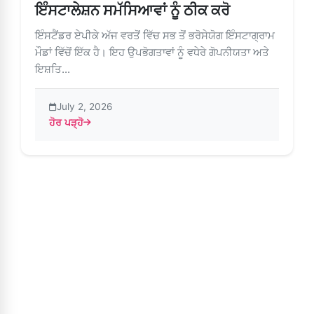
ਇੰਸਟਾਲੇਸ਼ਨ ਸਮੱਸਿਆਵਾਂ ਨੂੰ ਠੀਕ ਕਰੋ
ਇੰਸਟੈਂਡਰ ਏਪੀਕੇ ਅੱਜ ਵਰਤੋਂ ਵਿੱਚ ਸਭ ਤੋਂ ਭਰੋਸੇਯੋਗ ਇੰਸਟਾਗ੍ਰਾਮ
ਮੌਡਾਂ ਵਿੱਚੋਂ ਇੱਕ ਹੈ। ਇਹ ਉਪਭੋਗਤਾਵਾਂ ਨੂੰ ਵਧੇਰੇ ਗੋਪਨੀਯਤਾ ਅਤੇ
ਇਸ਼ਤਿ...
July 2, 2026
ਹੋਰ ਪੜ੍ਹੋ
about ਇੰਸਟੈਂਡਰ ਏਪੀਕੇ – ਸੁਚਾਰੂ ਵਰਤੋਂ ਲਈ ਇੰਸਟਾਲੇਸ਼ਨ ਸਮੱਸਿਆਵਾਂ ਨੂੰ