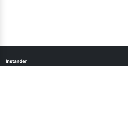
Instander
help@instander.net.pk
Follow Us