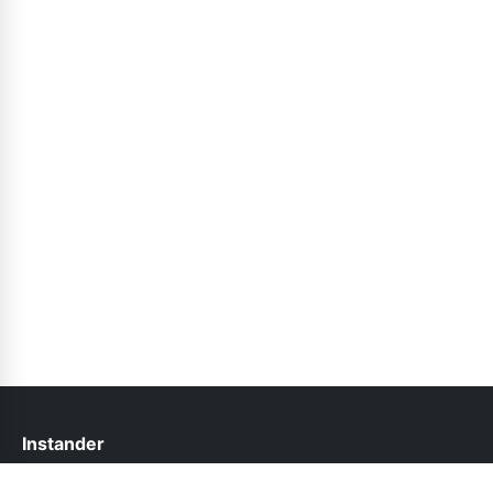
Instander
help@instander.net.pk