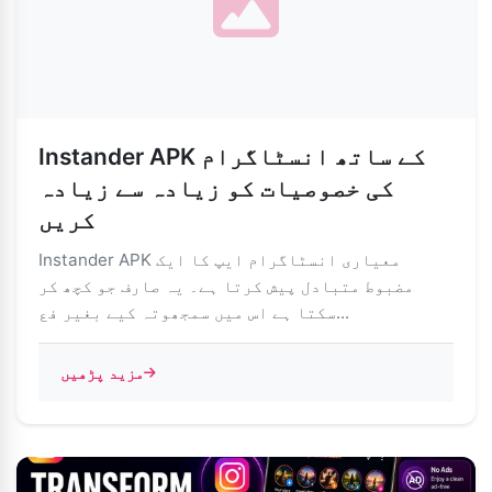
Instander APK کے ساتھ انسٹاگرام
کی خصوصیات کو زیادہ سے زیادہ
کریں
Instander APK معیاری انسٹاگرام ایپ کا ایک
مضبوط متبادل پیش کرتا ہے۔ یہ صارف جو کچھ کر
سکتا ہے اس میں سمجھوتہ کیے بغیر فع...
مزید پڑھیں