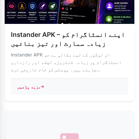
Instander APK – اپنے انسٹاگرام کو
زیادہ سمارٹ اور تیز بنائیں
Instander APK ان لوگوں کے لیے مثالی ہے جو
انسٹاگرام پر زیادہ کنٹرول، لچک، اور رازداری
چاہتے ہیں۔ پوسٹس کو خام تاریخی ترت...
مزید پڑھیں