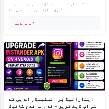
انسٹاگرام کو کیسے استعمال کرتے ہیں۔ یہ آپ کو
کنٹرول، رازداری، اور ایسی فعا...
مزید پڑھیں
اینڈرائیڈ پر انسٹینڈر اے پی کے
کو اپ ڈیٹ کریں – قدم بہ قدم گائیڈ