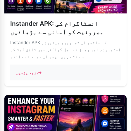
Instander APK: انسٹاگرام کی
مصروفیت کو آسانی سے بڑھائیں
Instander APK کے ساتھ، آپ تصاویر، ویڈیوز،
اسٹوریز، اور ریلز کو اصل کوالٹی میں ڈاؤن لوڈ کر
سکتے ہیں۔ پھر آپ مواد کو دانشم...
مزید پڑھیں