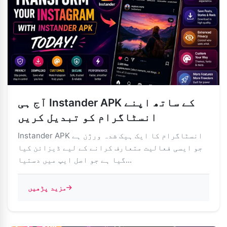
آج ہی Instander APK کے ساتھ اپنے
انسٹاگرام کو تبدیل کریں
Instander APK انسٹاگرام کا ایک ہیک شدہ ورژن ہے
جو ایسی فعالیت متعارف کرانے کے لیے ڈیزائن کیا
گیا ہے جو اصل ایپ میں دستیا...
مزید پڑھیں