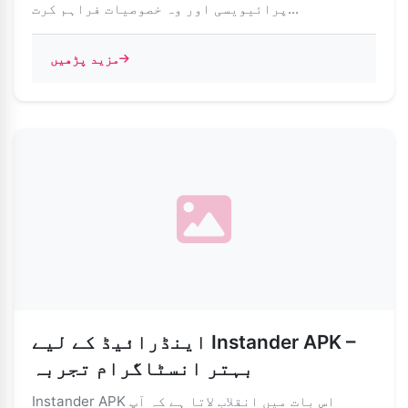
پرائیویسی اور وہ خصوصیات فراہم کرت...
مزید پڑھیں
اینڈرائیڈ کے لیے Instander APK –
بہتر انسٹاگرام تجربہ
Instander APK اس بات میں انقلاب لاتا ہے کہ آپ