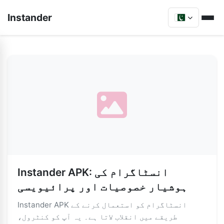
Instander
Instander APK: انسٹاگرام کی
ہوشیار خصوصیات اور پرائیویسی
Instander APK انسٹاگرام کو استعمال کرنے کے
طریقے میں انقلاب لاتا ہے۔ یہ آپ کو کنٹرول،