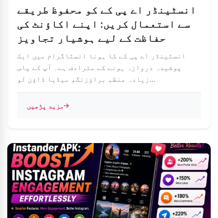
انسٹینڈر اے پی کے کو محفوظ طریقے
سے استعمال کریں: اپنے اکاؤنٹ کی
حفاظت کے لیے ہوشیار تجاویز
انسٹینڈر اے پی کے کا ہونا انسٹاگرام میں ایک
پوشیدہ دروازہ ہونے کے مترادف ہے۔ آپ کے پاس
زیادہ منظم براؤزنگ، میڈیا ڈاؤن لو...
مزید پڑھیں