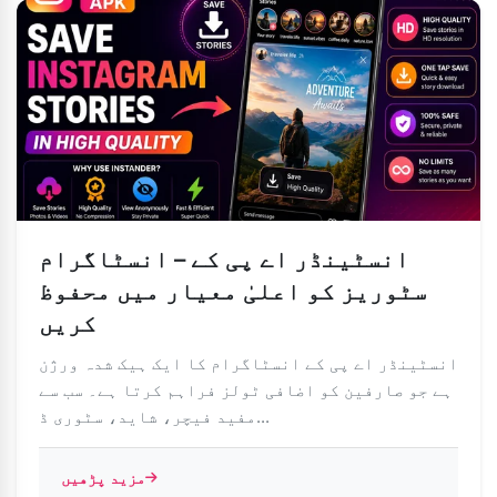
انسٹینڈر اے پی کے – انسٹاگرام
سٹوریز کو اعلیٰ معیار میں محفوظ
کریں
انسٹینڈر اے پی کے انسٹاگرام کا ایک ہیک شدہ ورژن
ہے جو صارفین کو اضافی ٹولز فراہم کرتا ہے۔ سب سے
مفید فیچر، شاید، سٹوری ڈ...
مزید پڑھیں