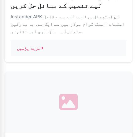
لیے تنصیب کے مسائل حل کریں
Instander APK آج استعمال ہونے والے سب سے قابل
اعتماد انسٹاگرام موڈز میں سے ایک ہے۔ یہ صارفین
کو زیادہ رازداری اور اشتہار...
مزید پڑھیں