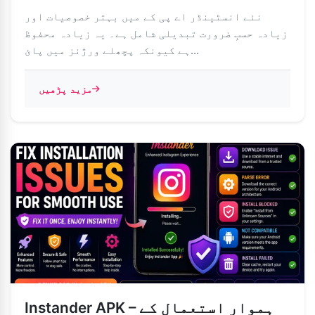
نئے انسٹینڈر اے پی کے میں بہتر خصوصیات اور
زیادہ حسبِ ضرورت تبدیلی شامل ہے۔ یہ زیادہ محفوظ
ہے کیونکہ پچھلے ورژنز میں پائ...
مزید پڑھیں
Instander APK – ہموار استعمال کے