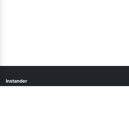
Instander
help@instander.net.pk
Follow Us