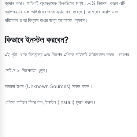
প্রদান করে। ফাইলটি অ্যান্ড্রয়েড ডিভাইসের জন্য ১০০% নিরাপদ, কারণ এটি
ম্যালওয়্যার এবং ভাইরাসের জন্য স্ক্যান করা হয়েছে। আমাদের অ্যাপ এবং
পরিষেবার উপর বিশ্বাস রাখার জন্য আপনাকে ধন্যবাদ।
কিভাবে ইনস্টল করবেন?
এই পৃষ্ঠা থেকে বিনামূল্যে এবং নিরাপদ এপিকে ফাইলটি ডাউনলোড করুন। তারপর:
সেটিংস > নিরাপত্তা খুলুন।
অজানা উৎস (Unknown Sources) সক্ষম করুন।
এপিকে ফাইলে ফিরে যান, ইনস্টল (Install) ট্যাপ করুন।