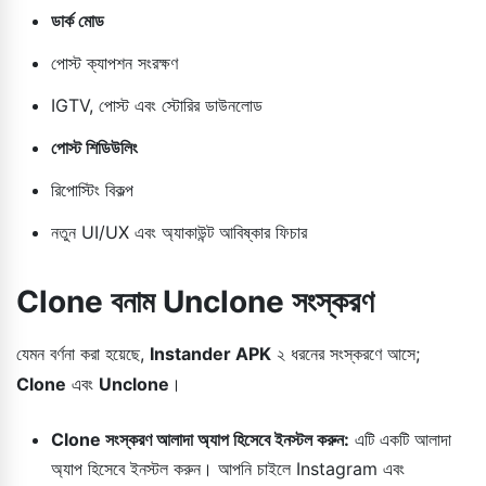
ডার্ক মোড
পোস্ট ক্যাপশন সংরক্ষণ
IGTV, পোস্ট এবং স্টোরির ডাউনলোড
পোস্ট শিডিউলিং
রিপোস্টিং বিকল্প
নতুন UI/UX এবং অ্যাকাউন্ট আবিষ্কার ফিচার
Clone বনাম Unclone সংস্করণ
যেমন বর্ণনা করা হয়েছে,
Instander APK
২ ধরনের সংস্করণে আসে;
Clone
এবং
Unclone
।
Clone সংস্করণ আলাদা অ্যাপ হিসেবে ইনস্টল করুন:
এটি একটি আলাদা
অ্যাপ হিসেবে ইনস্টল করুন। আপনি চাইলে Instagram এবং