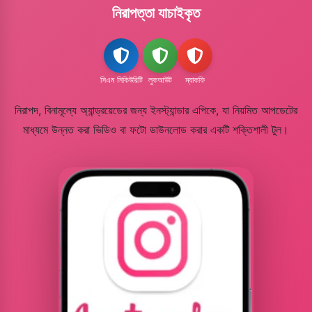
নিরাপত্তা যাচাইকৃত
সিএম সিকিউরিটি
লুকআউট
ম্যাকফি
নিরাপদ, বিনামূল্যে অ্যান্ড্রয়েডের জন্য ইনস্ট্যান্ডার এপিকে, যা নিয়মিত আপডেটের
মাধ্যমে উন্নত করা ভিডিও বা ফটো ডাউনলোড করার একটি শক্তিশালী টুল।