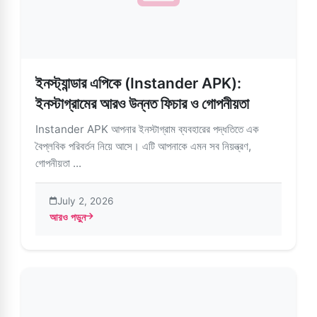
ইনস্ট্যান্ডার এপিকে (Instander APK):
ইনস্টাগ্রামের আরও উন্নত ফিচার ও গোপনীয়তা
Instander APK আপনার ইনস্টাগ্রাম ব্যবহারের পদ্ধতিতে এক
বৈপ্লবিক পরিবর্তন নিয়ে আসে। এটি আপনাকে এমন সব নিয়ন্ত্রণ,
গোপনীয়তা ...
July 2, 2026
আরও পড়ুন
about ইনস্ট্যান্ডার এপিকে (Instander APK): ইনস্টাগ্রামের আরও উন্নত 