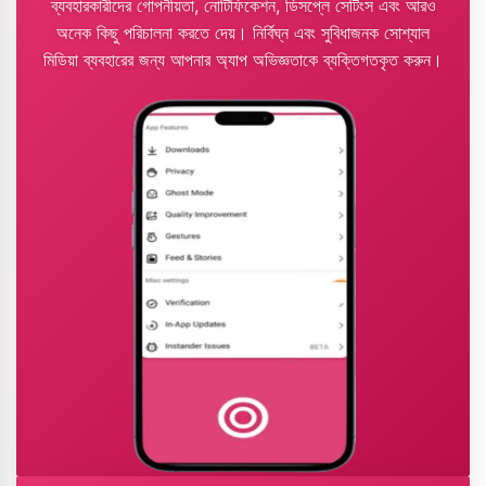
ব্যবহারকারীদের গোপনীয়তা, নোটিফিকেশন, ডিসপ্লে সেটিংস এবং আরও
অনেক কিছু পরিচালনা করতে দেয়। নির্বিঘ্ন এবং সুবিধাজনক সোশ্যাল
মিডিয়া ব্যবহারের জন্য আপনার অ্যাপ অভিজ্ঞতাকে ব্যক্তিগতকৃত করুন।