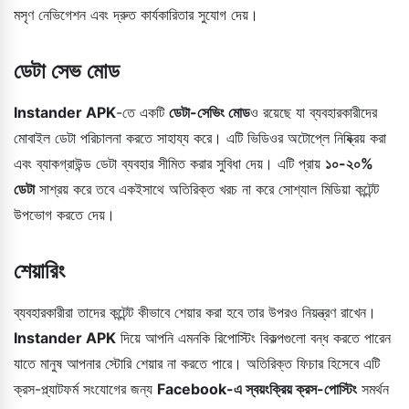
মসৃণ নেভিগেশন এবং দ্রুত কার্যকারিতার সুযোগ দেয়।
ডেটা সেভ মোড
Instander APK
-তে একটি
ডেটা-সেভিং মোড
ও রয়েছে যা ব্যবহারকারীদের
মোবাইল ডেটা পরিচালনা করতে সাহায্য করে। এটি ভিডিওর অটোপ্লে নিষ্ক্রিয় করা
এবং ব্যাকগ্রাউন্ড ডেটা ব্যবহার সীমিত করার সুবিধা দেয়। এটি প্রায়
১০-২০%
ডেটা
সাশ্রয় করে তবে একইসাথে অতিরিক্ত খরচ না করে সোশ্যাল মিডিয়া কন্টেন্ট
উপভোগ করতে দেয়।
শেয়ারিং
ব্যবহারকারীরা তাদের কন্টেন্ট কীভাবে শেয়ার করা হবে তার উপরও নিয়ন্ত্রণ রাখেন।
Instander APK
দিয়ে আপনি এমনকি রিপোস্টিং বিকল্পগুলো বন্ধ করতে পারেন
যাতে মানুষ আপনার স্টোরি শেয়ার না করতে পারে। অতিরিক্ত ফিচার হিসেবে এটি
ক্রস-প্ল্যাটফর্ম সংযোগের জন্য
Facebook-এ স্বয়ংক্রিয় ক্রস-পোস্টিং
সমর্থন