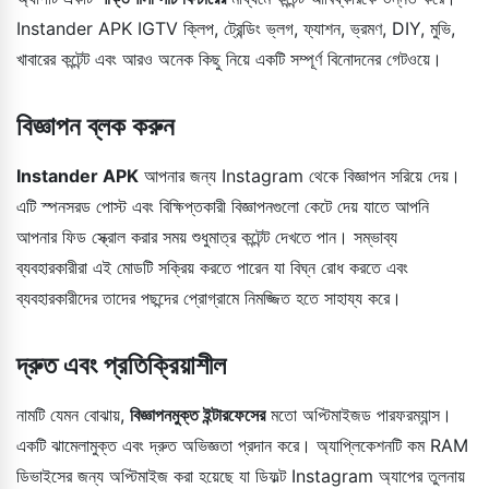
Instander APK IGTV ক্লিপ, ট্রেন্ডিং ভ্লগ, ফ্যাশন, ভ্রমণ, DIY, মুভি,
খাবারের কন্টেন্ট এবং আরও অনেক কিছু নিয়ে একটি সম্পূর্ণ বিনোদনের গেটওয়ে।
বিজ্ঞাপন ব্লক করুন
Instander APK
আপনার জন্য Instagram থেকে বিজ্ঞাপন সরিয়ে দেয়।
এটি স্পনসরড পোস্ট এবং বিক্ষিপ্তকারী বিজ্ঞাপনগুলো কেটে দেয় যাতে আপনি
আপনার ফিড স্ক্রোল করার সময় শুধুমাত্র কন্টেন্ট দেখতে পান। সম্ভাব্য
ব্যবহারকারীরা এই মোডটি সক্রিয় করতে পারেন যা বিঘ্ন রোধ করতে এবং
ব্যবহারকারীদের তাদের পছন্দের প্রোগ্রামে নিমজ্জিত হতে সাহায্য করে।
দ্রুত এবং প্রতিক্রিয়াশীল
নামটি যেমন বোঝায়,
বিজ্ঞাপনমুক্ত ইন্টারফেসের
মতো অপ্টিমাইজড পারফরম্যান্স।
একটি ঝামেলামুক্ত এবং দ্রুত অভিজ্ঞতা প্রদান করে। অ্যাপ্লিকেশনটি কম RAM
ডিভাইসের জন্য অপ্টিমাইজ করা হয়েছে যা ডিফল্ট Instagram অ্যাপের তুলনায়