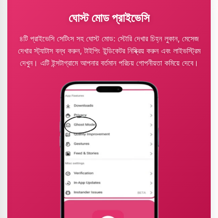
ঘোস্ট মোড প্রাইভেসি
৪টি প্রাইভেসি সেটিংস সহ ঘোস্ট মোড: স্টোরি দেখার চিহ্ন লুকান, মেসেজ
দেখার স্ট্যাটাস বন্ধ করুন, টাইপিং ইন্ডিকেটর নিষ্ক্রিয় করুন এবং লাইভস্ট্রিম
দেখুন। এটি ইন্সটাগ্রামে আপনার বর্তমান পরিচয় গোপনীয়তা কমিয়ে দেবে।