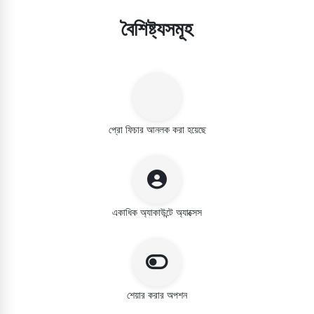
বৈশিষ্ট্যসমূহ
প্রো ফিচার আনলক করা হয়েছে
একাধিক অ্যাকাউন্টে অ্যাক্সেস
শেয়ার করার অপশন