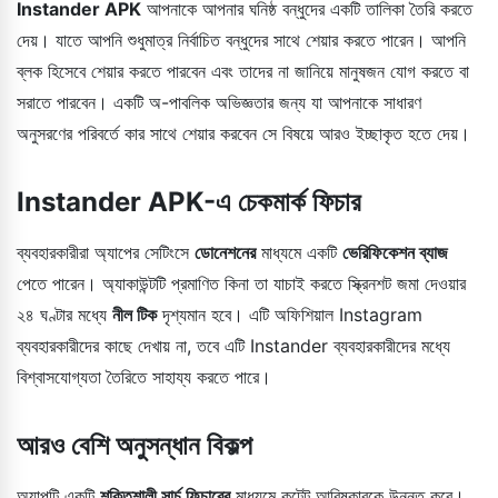
Instander APK
আপনাকে আপনার ঘনিষ্ঠ বন্ধুদের একটি তালিকা তৈরি করতে
দেয়। যাতে আপনি শুধুমাত্র নির্বাচিত বন্ধুদের সাথে শেয়ার করতে পারেন। আপনি
ব্লক হিসেবে শেয়ার করতে পারবেন এবং তাদের না জানিয়ে মানুষজন যোগ করতে বা
সরাতে পারবেন। একটি অ-পাবলিক অভিজ্ঞতার জন্য যা আপনাকে সাধারণ
অনুসরণের পরিবর্তে কার সাথে শেয়ার করবেন সে বিষয়ে আরও ইচ্ছাকৃত হতে দেয়।
Instander APK-এ চেকমার্ক ফিচার
ব্যবহারকারীরা অ্যাপের সেটিংসে
ডোনেশনের
মাধ্যমে একটি
ভেরিফিকেশন ব্যাজ
পেতে পারেন। অ্যাকাউন্টটি প্রমাণিত কিনা তা যাচাই করতে স্ক্রিনশট জমা দেওয়ার
২৪ ঘণ্টার মধ্যে
নীল টিক
দৃশ্যমান হবে। এটি অফিশিয়াল Instagram
ব্যবহারকারীদের কাছে দেখায় না, তবে এটি Instander ব্যবহারকারীদের মধ্যে
বিশ্বাসযোগ্যতা তৈরিতে সাহায্য করতে পারে।
আরও বেশি অনুসন্ধান বিকল্প
অ্যাপটি একটি
শক্তিশালী সার্চ ফিচারের
মাধ্যমে কন্টেন্ট আবিষ্কারকে উন্নত করে।