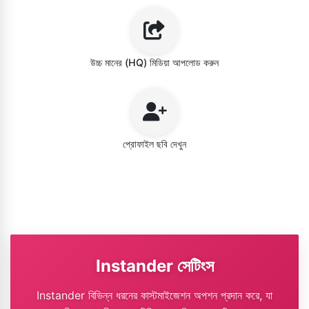
উচ্চ মানের (HQ) মিডিয়া আপলোড করুন
প্রোফাইল ছবি দেখুন
Instander সেটিংস
Instander বিভিন্ন ধরনের কাস্টমাইজেশন অপশন প্রদান করে, যা