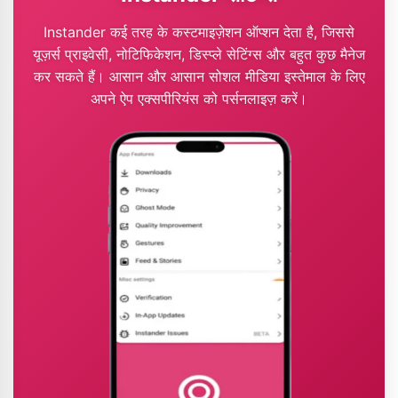
Instander कई तरह के कस्टमाइज़ेशन ऑप्शन देता है, जिससे
यूज़र्स प्राइवेसी, नोटिफिकेशन, डिस्प्ले सेटिंग्स और बहुत कुछ मैनेज
कर सकते हैं। आसान और आसान सोशल मीडिया इस्तेमाल के लिए
अपने ऐप एक्सपीरियंस को पर्सनलाइज़ करें।