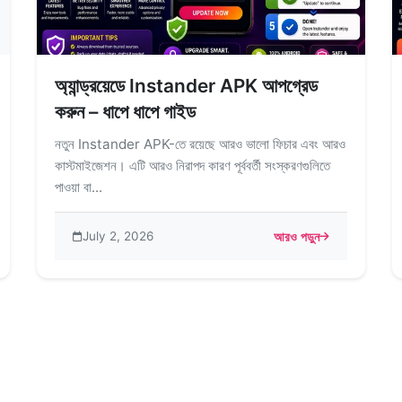
অ্যান্ড্রয়েডে Instander APK আপগ্রেড
করুন – ধাপে ধাপে গাইড
নতুন Instander APK-তে রয়েছে আরও ভালো ফিচার এবং আরও
কাস্টমাইজেশন। এটি আরও নিরাপদ কারণ পূর্ববর্তী সংস্করণগুলিতে
পাওয়া বা...
July 2, 2026
আরও পড়ুন
er APK Android-এর জন্য – উন্নত Instagram অভিজ্ঞতা
about অ্যান্ড্রয়েডে Inst