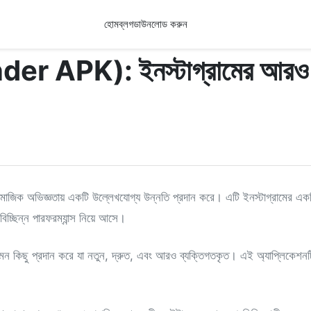
হোম
ব্লগ
ডাউনলোড করুন
tander APK): ইনস্টাগ্রামের আরও
াজিক অভিজ্ঞতায় একটি উল্লেখযোগ্য উন্নতি প্রদান করে। এটি ইনস্টাগ্রামের এক
িচ্ছিন্ন পারফরম্যান্স নিয়ে আসে।
ে এমন কিছু প্রদান করে যা নতুন, দ্রুত, এবং আরও ব্যক্তিগতকৃত। এই অ্যাপ্লিকেশনট