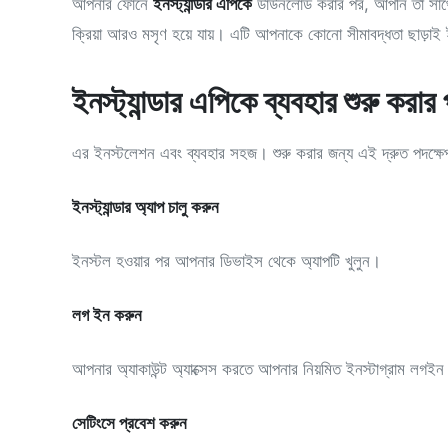
আপনার ফোনে
ইনস্ট্যান্ডার এপিকে
ডাউনলোড করার পর, আপনি তা সাথে সা
ক্রিয়া আরও মসৃণ হয়ে যায়। এটি আপনাকে কোনো সীমাবদ্ধতা ছাড়াই
ইনস্ট্যান্ডার এপিকে ব্যবহার শুরু করার
এর ইনস্টলেশন এবং ব্যবহার সহজ। শুরু করার জন্য এই দ্রুত পদক্ষে
ইনস্ট্যান্ডার অ্যাপ চালু করুন
ইনস্টল হওয়ার পর আপনার ডিভাইস থেকে অ্যাপটি খুলুন।
লগ ইন করুন
আপনার অ্যাকাউন্ট অ্যাক্সেস করতে আপনার নিয়মিত ইনস্টাগ্রাম লগইন
সেটিংসে প্রবেশ করুন