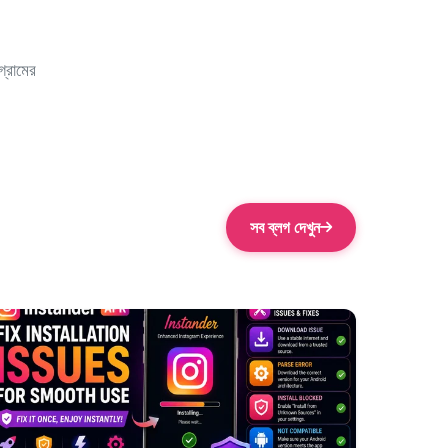
গ্রামের
সব ব্লগ দেখুন