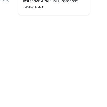
 সমস্ত
Instander APK: সহজেই Instagram
এনগেজমেন্ট বাড়ান