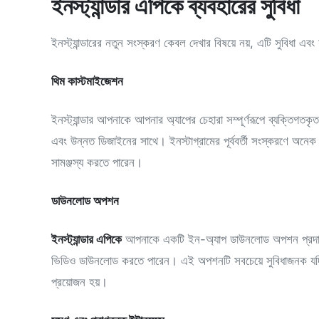
ইনস্ট্যান্ডার এপিকে ব্যবহারের সুবিধা
ইনস্ট্যান্ডারের নতুন সংস্করণ কেবল দেখার বিষয়ে নয়, এটি সুবিধা এবং
থিম কাস্টমাইজেশন
ইনস্ট্যান্ডার আপনাকে আপনার অ্যাপের চেহারা সম্পূর্ণরূপে ব্যক্তিগ
এবং উন্নত ডিজাইনের সাথে। ইনস্টাগ্রামের পূর্ববর্তী সংস্করণে অনে
সামঞ্জস্য করতে পারেন।
ডাউনলোড অপশন
ইনস্ট্যান্ডার এপিকে
আপনাকে একটি ইন-অ্যাপ ডাউনলোড অপশন প্রদান 
ভিডিও ডাউনলোড করতে পারেন। এই অপশনটি সবচেয়ে সুবিধাজনক যদি আপনা
প্রয়োজন হয়।