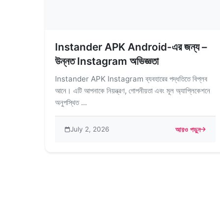
Instander APK Android-এর জন্য –
উন্নত Instagram অভিজ্ঞতা
Instander APK Instagram ব্যবহারের পদ্ধতিতে বিপ্লব
আনে। এটি আপনাকে নিয়ন্ত্রণ, গোপনীয়তা এবং মূল অ্যাপ্লিকেশনে
অনুপস্থিত ...
July 2, 2026
আরও পড়ুন
about Instand