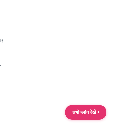
नए
बग
सभी ब्लॉग देखें