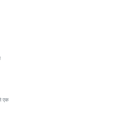
प
से एक