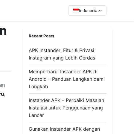
Indonesia
an
Recent Posts
APK Instander: Fitur & Privasi
Instagram yang Lebih Cerdas
Memperbarui Instander APK di
Android – Panduan Langkah demi
an
Langkah
ru
,
Instander APK – Perbaiki Masalah
Instalasi untuk Penggunaan yang
Lancar
Gunakan Instander APK dengan