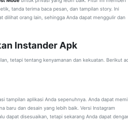
st Mode
untuk privasi yang lebih baik. Fitur ini memberi
k, tanda terima baca pesan, dan tampilan story. Ini
dilihat orang lain, sehingga Anda dapat menggulir dan
an Instander Apk
ilan, tetapi tentang kenyamanan dan kekuatan. Berikut a
i tampilan aplikasi Anda sepenuhnya. Anda dapat memil
a baru dan desain yang lebih baik. Versi Instagram
alu dapat disesuaikan, tetapi sekarang Anda dapat denga