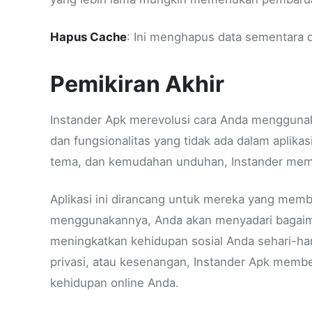
Hapus Cache
: Ini menghapus data sementara 
Pemikiran Akhir
Instander Apk merevolusi cara Anda menggunak
dan fungsionalitas yang tidak ada dalam aplika
tema, dan kemudahan unduhan, Instander mem
Aplikasi ini dirancang untuk mereka yang memb
menggunakannya, Anda akan menyadari bagaim
meningkatkan kehidupan sosial Anda sehari-har
privasi, atau kesenangan, Instander Apk member
kehidupan online Anda.