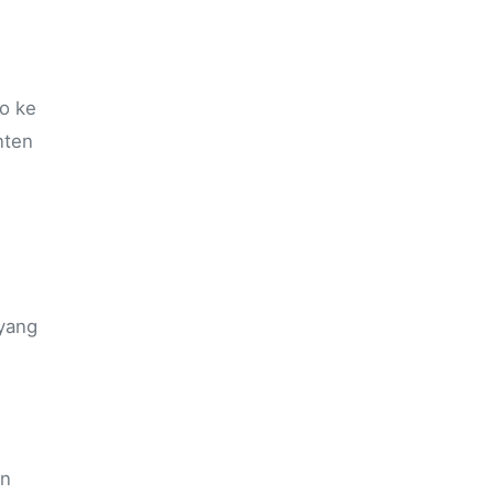
o ke
nten
yang
an