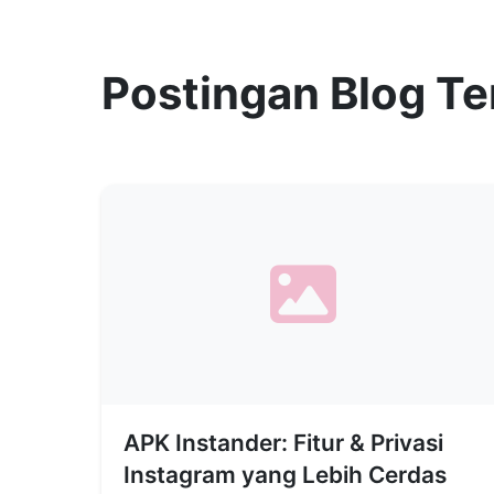
Postingan Blog Te
APK Instander: Fitur & Privasi
Instagram yang Lebih Cerdas