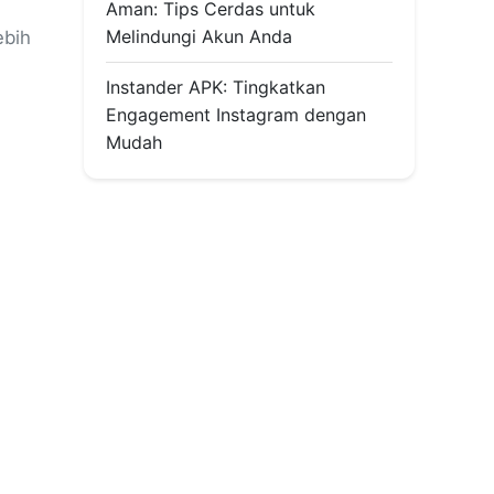
Aman: Tips Cerdas untuk
Melindungi Akun Anda
ebih
Instander APK: Tingkatkan
Engagement Instagram dengan
Mudah