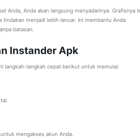
el Anda, Anda akan langsung menyadarinya. Grafisnya l
a tindakan menjadi lebih lancar. Ini membantu Anda
tanpa batasan.
n Instander Apk
i langkah-langkah cepat berikut untuk memulai:
tal.
a untuk mengakses akun Anda.