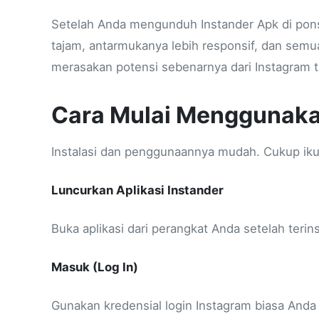
Setelah Anda mengunduh Instander Apk di pons
tajam, antarmukanya lebih responsif, dan semu
merasakan potensi sebenarnya dari Instagram 
Cara Mulai Menggunaka
Instalasi dan penggunaannya mudah. Cukup ikut
Luncurkan Aplikasi Instander
Buka aplikasi dari perangkat Anda setelah terins
Masuk (Log In)
Gunakan kredensial login Instagram biasa And