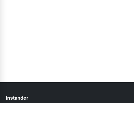
Instander
help@instander.net.pk
Follow Us