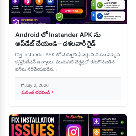
Android లో Instander APK ను
అప్‌డేట్ చేయండి – దశలవారీ గైడ్
కొత్త Instander APK లో మెరుగైన ఫీచర్లు మరియు ఎక్కువ
కస్టమైజేషన్ ఉన్నాయి. మునుపటి వెర్షన్లలో కనుగొనబడిన
బగ్‌లు సరిచేయబడిన...
July 2, 2026
మరింత చదవండి
about Android లో Instander APK ను అప్‌డేట్ చేయండి – దశలవ