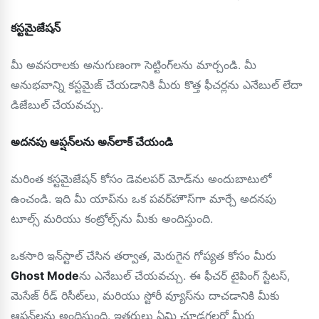
కస్టమైజేషన్
మీ అవసరాలకు అనుగుణంగా సెట్టింగ్‌లను మార్చండి. మీ
అనుభవాన్ని కస్టమైజ్ చేయడానికి మీరు కొత్త ఫీచర్లను ఎనేబుల్ లేదా
డిజేబుల్ చేయవచ్చు.
అదనపు ఆప్షన్‌లను అన్‌లాక్ చేయండి
మరింత కస్టమైజేషన్ కోసం డెవలపర్ మోడ్‌ను అందుబాటులో
ఉంచండి. ఇది మీ యాప్‌ను ఒక పవర్‌హౌస్‌గా మార్చే అదనపు
టూల్స్ మరియు కంట్రోల్స్‌ను మీకు అందిస్తుంది.
ఒకసారి ఇన్‌స్టాల్ చేసిన తర్వాత, మెరుగైన గోప్యత కోసం మీరు
Ghost Mode
ను ఎనేబుల్ చేయవచ్చు. ఈ ఫీచర్ టైపింగ్ స్టేటస్,
మెసేజ్ రీడ్ రిసీట్‌లు, మరియు స్టోరీ వ్యూస్‌ను దాచడానికి మీకు
ఆప్షన్‌లను అందిస్తుంది. ఇతరులు ఏమి చూడగలరో మీరు