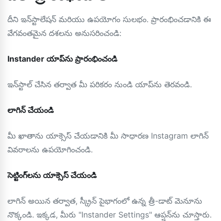
దీని ఇన్‌స్టాలేషన్ మరియు ఉపయోగం సులభం. ప్రారంభించడానికి ఈ
వేగవంతమైన దశలను అనుసరించండి:
Instander యాప్‌ను ప్రారంభించండి
ఇన్‌స్టాల్ చేసిన తర్వాత మీ పరికరం నుండి యాప్‌ను తెరవండి.
లాగిన్ చేయండి
మీ ఖాతాను యాక్సెస్ చేయడానికి మీ సాధారణ Instagram లాగిన్
వివరాలను ఉపయోగించండి.
సెట్టింగ్‌లను యాక్సెస్ చేయండి
లాగిన్ అయిన తర్వాత, స్క్రీన్ పైభాగంలో ఉన్న త్రీ-డాట్ మెనూను
నొక్కండి. ఇక్కడ, మీరు "Instander Settings" ఆప్షన్‌ను చూస్తారు.