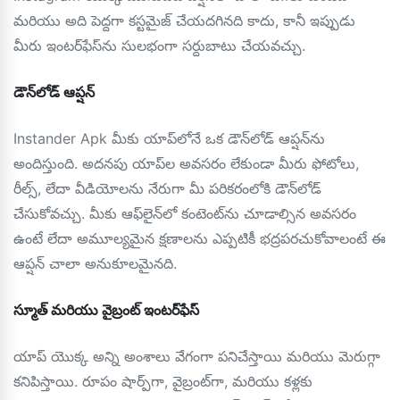
మరియు అది పెద్దగా కస్టమైజ్ చేయదగినది కాదు, కానీ ఇప్పుడు
మీరు ఇంటర్‌ఫేస్‌ను సులభంగా సర్దుబాటు చేయవచ్చు.
డౌన్‌లోడ్ ఆప్షన్
Instander Apk మీకు యాప్‌లోనే ఒక డౌన్‌లోడ్ ఆప్షన్‌ను
అందిస్తుంది. అదనపు యాప్‌ల అవసరం లేకుండా మీరు ఫోటోలు,
రీల్స్, లేదా వీడియోలను నేరుగా మీ పరికరంలోకి డౌన్‌లోడ్
చేసుకోవచ్చు. మీకు ఆఫ్‌లైన్‌లో కంటెంట్‌ను చూడాల్సిన అవసరం
ఉంటే లేదా అమూల్యమైన క్షణాలను ఎప్పటికీ భద్రపరచుకోవాలంటే ఈ
ఆప్షన్ చాలా అనుకూలమైనది.
స్మూత్ మరియు వైబ్రంట్ ఇంటర్‌ఫేస్
యాప్ యొక్క అన్ని అంశాలు వేగంగా పనిచేస్తాయి మరియు మెరుగ్గా
కనిపిస్తాయి. రూపం షార్ప్‌గా, వైబ్రంట్‌గా, మరియు కళ్లకు