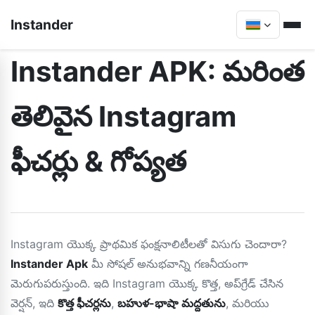
Instander
Instander APK: మరింత
తెలివైన Instagram
ఫీచర్లు & గోప్యత
Instagram యొక్క ప్రాథమిక ఫంక్షనాలిటీలతో విసుగు చెందారా?
Instander Apk
మీ సోషల్ అనుభవాన్ని గణనీయంగా
మెరుగుపరుస్తుంది. ఇది Instagram యొక్క కొత్త, అప్‌గ్రేడ్ చేసిన
వెర్షన్, ఇది
కొత్త ఫీచర్లను
,
బహుళ-భాషా మద్దతును
, మరియు