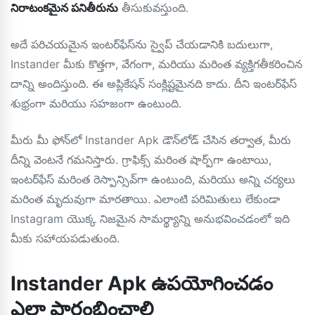
నిరాటంకమైన పనితీరును
తీసుకువస్తుంది.
అదే పరిచయమైన ఇంటర్‌ఫేస్‌ను స్వైప్ చేయడానికి బదులుగా,
Instander మీకు కొత్తగా, వేగంగా, మరియు మరింత వ్యక్తిగతీకరించిన
దాన్ని అందిస్తుంది. ఈ అప్లికేషన్ సంక్లిష్టమైనది కాదు. దీని ఇంటర్‌ఫేస్
శుభ్రంగా మరియు సహజంగా ఉంటుంది.
మీరు మీ ఫోన్‌లో Instander Apk డౌన్‌లోడ్ చేసిన తర్వాత, మీరు
దీన్ని వెంటనే గమనిస్తారు. గ్రాఫిక్స్ మరింత షార్ప్‌గా ఉంటాయి,
ఇంటర్‌ఫేస్ మరింత రెస్పాన్సివ్‌గా ఉంటుంది, మరియు అన్ని చర్యలు
మరింత మృదువుగా మారతాయి. ఎలాంటి పరిమితులు లేకుండా
Instagram యొక్క నిజమైన సామర్థ్యాన్ని అనుభవించడంలో ఇది
మీకు సహాయపడుతుంది.
Instander Apk ఉపయోగించడం
ఎలా ప్రారంభించాలి