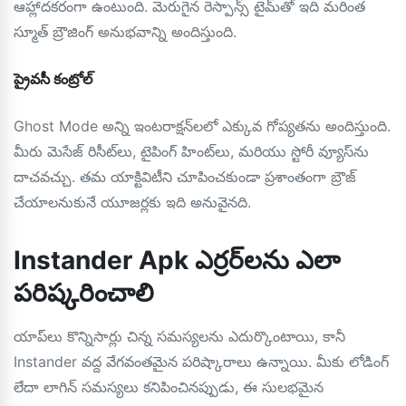
ఆహ్లాదకరంగా ఉంటుంది. మెరుగైన రెస్పాన్స్ టైమ్‌తో ఇది మరింత
స్మూత్ బ్రౌజింగ్ అనుభవాన్ని అందిస్తుంది.
ప్రైవసీ కంట్రోల్
Ghost Mode అన్ని ఇంటరాక్షన్‌లలో ఎక్కువ గోప్యతను అందిస్తుంది.
మీరు మెసేజ్ రిసీట్‌లు, టైపింగ్ హింట్‌లు, మరియు స్టోరీ వ్యూస్‌ను
దాచవచ్చు. తమ యాక్టివిటీని చూపించకుండా ప్రశాంతంగా బ్రౌజ్
చేయాలనుకునే యూజర్లకు ఇది అనువైనది.
Instander Apk ఎర్రర్‌లను ఎలా
పరిష్కరించాలి
యాప్‌లు కొన్నిసార్లు చిన్న సమస్యలను ఎదుర్కొంటాయి, కానీ
Instander వద్ద వేగవంతమైన పరిష్కారాలు ఉన్నాయి. మీకు లోడింగ్
లేదా లాగిన్ సమస్యలు కనిపించినప్పుడు, ఈ సులభమైన