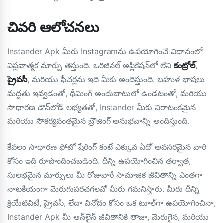
చివరి ఆలోచనలు
Instander Apk మీరు Instagramను ఉపయోగించే విధానంలో
విప్లవాత్మక మార్పు తెస్తుంది. ఒరిజినల్ అప్లికేషన్‌లో లేని
కంట్రోల్
,
ప్రైవసీ
, మరియు ఫీచర్లను ఇది మీకు అందిస్తుంది. బహుళ భాషలు
మద్దతు ఇవ్వడంతో, థీమింగ్ అందుబాటులో ఉండటంతో, మరియు
సాధారణ డౌన్‌లోడ్ లభ్యతతో, Instander మీకు నిరాటంకమైన
మరియు సౌకర్యవంతమైన బ్రౌజింగ్ అనుభవాన్ని అందిస్తుంది.
కేవలం సాధారణ ఫోటో షేరింగ్ కంటే ఎక్కువ ఏదో అవసరమైన వారి
కోసం ఇది రూపొందించబడింది. దీన్ని ఉపయోగించిన తర్వాత,
సులభమైన మార్పులు మీ రోజువారీ సామాజిక జీవితాన్ని ఎంతగా
నాటకీయంగా మెరుగుపరచగలవో మీరు గమనిస్తారు. మీరు దీన్ని
క్రియేటివిటీ, ప్రైవసీ, లేదా వినోదం కోసం ఒక టూల్‌గా ఉపయోగించినా,
Instander Apk మీ ఆన్‌లైన్ జీవితానికి తాజా, మెరుగైన, మరియు