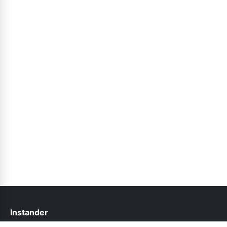
Instander
help@instander.net.pk