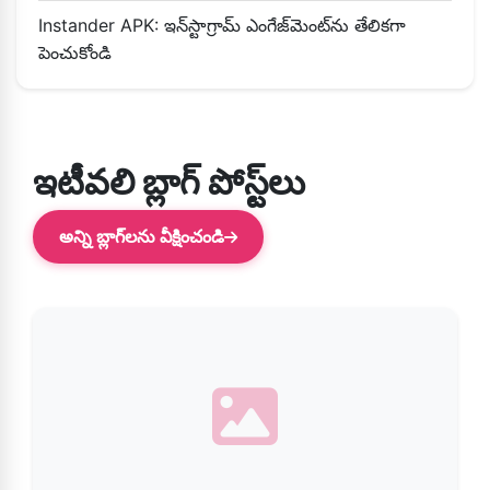
Instander APK: ఇన్‌స్టాగ్రామ్ ఎంగేజ్‌మెంట్‌ను తేలికగా
పెంచుకోండి
ఇటీవలి బ్లాగ్ పోస్ట్‌లు
అన్ని బ్లాగ్‌లను వీక్షించండి