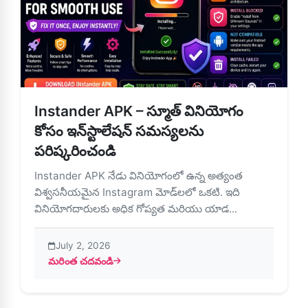
Instander APK – స్మూత్ వినియోగం
కోసం ఇన్‌స్టాలేషన్ సమస్యలను
పరిష్కరించండి
Instander APK నేడు వినియోగంలో ఉన్న అత్యంత
విశ్వసనీయమైన Instagram మోడ్‌లలో ఒకటి. ఇది
వినియోగదారులకు అధిక గోప్యత మరియు యాడ...
July 2, 2026
మరింత చదవండి
about Instander APK – స్మూత్ వినియోగం కోసం ఇన్‌స్టాలేషన్ స