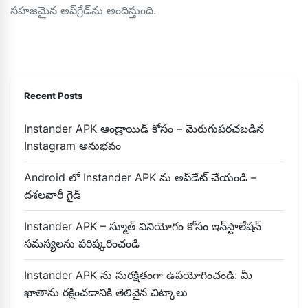
సహజమైన అప్‌గ్రేడ్‌ను అందిస్తుంది.
Recent Posts
Instander APK ఆండ్రాయిడ్ కోసం – మెరుగుపరచబడిన
Instagram అనుభవం
Android లో Instander APK ను అప్‌డేట్ చేయండి –
దశలవారీ గైడ్
Instander APK – స్మూత్ వినియోగం కోసం ఇన్‌స్టాలేషన్
సమస్యలను పరిష్కరించండి
Instander APK ను సురక్షితంగా ఉపయోగించండి: మీ
ఖాతాను రక్షించడానికి తెలివైన చిట్కాలు