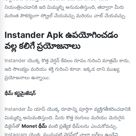
నియంత్రించడానికి ఇది మిమ్మల్ని అనుమతిస్తుంది, తద్వారా మీరు
మరింత సౌకర్యంగా స్క్రోల్ చేయవచ్చు మరియు చాట్ చేయవచ్చు.
Instander Apk ఉపయోగించడం
వల్ల కలిగే ప్రయోజనాలు
Instander యొక్క కొత్త వెర్షన్ కేవలం రూపం గురించి మాత్రమే కాదు,
ఇది సౌలభ్యం మరియు శక్తి గురించి కూడా. ఇక్కడ దాని ముఖ్య
ప్రయోజనాలు ఉన్నాయి:
థీమ్ కస్టమైజేషన్
Instander మీ యాప్ యొక్క రూపాన్ని పూర్తిగా వ్యక్తిగతీకరించడానికి
మిమ్మల్ని అనుమతిస్తుంది. మీరు కొత్త రంగులు మరియు మెరుగైన
డిజైన్‌తో
Monet థీమ్
వంటి ప్రత్యేక థీమ్‌లను ఎంచుకోవచ్చు.
Instagram యొక్క మునుపటి వెర్షన్‌లో చాలా బగ్‌లు ఉండేవి