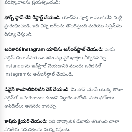
పరిష్కారాలను ప్రయత్నించండి:
ఫోర్స్ స్టాప్ చేసి రీస్టార్ట్ చేయండి
: యాప్‌ను పూర్తిగా మూసివేసి మళ్లీ
ప్రారంభించండి. ఇది చిన్న బగ్‌లను తొలగిస్తుంది మరియు సిస్టమ్‌ను
రిన్యూ చేస్తుంది.
అధికారిక Instagram యాప్‌ను అన్‌ఇన్‌స్టాల్ చేయండి
: రెండు
వెర్షన్‌లను ఒకేసారి ఉంచడం వల్ల వైరుధ్యాలు ఏర్పడవచ్చు.
Instanderను ఇన్‌స్టాల్ చేయడానికి ముందు ఒరిజినల్
Instagramను అన్‌ఇన్‌స్టాల్ చేయండి.
డివైస్ కాంపాటిబిలిటీని చెక్ చేయండి
: మీ ఫోన్ యాప్ యొక్క తాజా
వెర్షన్‌తో అనుకూలంగా ఉందని నిర్ధారించుకోండి. పాత ఫోన్‌లకు
అప్‌డేట్‌లు అవసరం కావచ్చు.
కాష్‌ను క్లియర్ చేయండి
: ఇది తాత్కాలిక డేటాను తొలగించి చాలా
పనితీరు సమస్యలను పరిష్కరిస్తుంది.