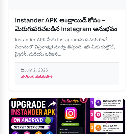
Instander APK ఆండ్రాయిడ్ కోసం –
మెరుగుపరచబడిన Instagram అనుభవం
Instander APK మీరు Instagramను ఉపయోగించే
విధానంలో విప్లవాత్మక మార్పు తెస్తుంది. ఇది మీకు కంట్రోల్,
ప్రైవసీ, మరియు ఒరిజిన...
July 2, 2026
మరింత చదవండి
about Instander APK ఆండ్రాయిడ్ కోసం – మెరుగుపరచబడిన 