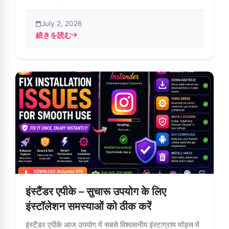
July 2, 2026
続きを読む
about AndroidでInstander APKをアップデートする
इंस्टैंडर एपीके – सुचारू उपयोग के लिए
इंस्टॉलेशन समस्याओं को ठीक करें
इंस्टैंडर एपीके आज उपयोग में सबसे विश्वसनीय इंस्टाग्राम मॉड्स में