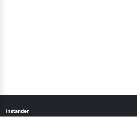
Instander
help@instander.net.pk