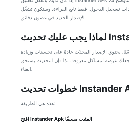
إذا كان لديك بالفعل تطبيق Instander APK مثبتًا، فلا تحتاج إلى إلغاء تثبيته استعدادًا للتحديث. في هذا المنشور، سأوضح لك
ادات تسجيل الدخول. فقط تابع القراءة، وستكون تشغّل
الإصدار الجديد في غضون دقائق.
نًا. يحتوي الإصدار المحدّث عادةً على تحسينات وزيادة
جعلك عرضة لمشاكل معروفة. لذا فإن التحديث يستحق
العناء.
تحديث Instander Apk
هذه هي الطريقة:
افتح Instander Apk المثبت مسبقًا