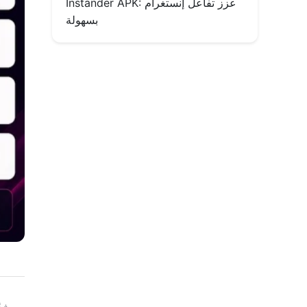
Instander APK: عزز تفاعل إنستغرام
بسهولة