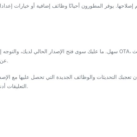
 إصلاحها. يوفر المطورون أحيانًا وظائف إضافية أو خيارات إعدا
عن إصدار جديد، وتثبيته. لن تفقد بياناتك أو تسجيل دخولك.
ن تعجبك التحديثات والوظائف الجديدة التي تحصل عليها مع الإصد
التعليقات أدناه أو تواصل معي مباشرة. سأساعدك في حل المشكلة.