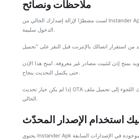
ملاحظات ونصائح
لست مضطرًا لإزالة إصدارك الحالي من Instander Apk. تحافظ عملية التحديث على إعداداتك وبيانات اعتماد تسجيل
الدخول سليمة.
رويد بمنح إذن لتثبيت مصادر غير معروفة. امنح هذا الإذن
حتى يكتمل التحديث بنجاح.
إذا لم يكن خيار تحديث OTA متاحًا، يمكنك اللجوء إلى تحميل ملف APK الجديد يدويًا من مصدر موثوق واستبداله بالإصدار
الحالي.
يك استخدام الإصدار المحدّث
يحتوي Instander Apk الجديد على ميزات أفضل وتخصيص أكثر. إنه أكثر أمانًا لأن الأخطاء الموجودة في الإصدارات السابقة