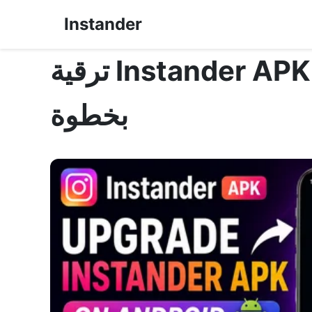
Instander
ترقية Instander APK على أندرويد – دليل خطوة
بخطوة