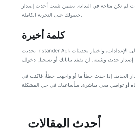
دات لم تكن متاحة في البداية. يضمن تثبيت أحدث إصدار
حصولك على التجربة الكاملة.
كلمة أخيرة
تحديث Instander Apk سهل. ما عليك سوى فتح الإصدار الحالي لديك، والتوجه إلى الإعدادات، واختيار تحديثات OTA، والبحث
ار الجديد. إذا حدث خطأ ما أو واجهت خطأً، فاكتب في
أحدث المقالات