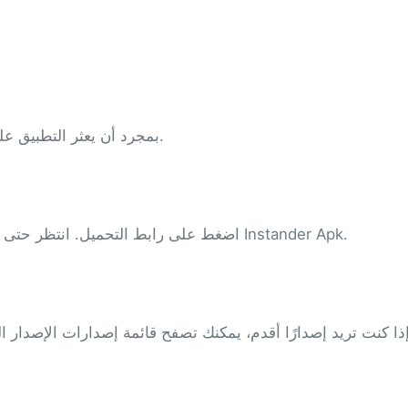
بمجرد أن يعثر التطبيق على الإصدار الجديد، سيقدّم رابطًا واحدًا أو أكثر للتحديث.
اضغط على رابط التحميل. انتظر حتى ينتهي تحميل الملف. ثم اضغط لتثبيت أحدث إصدار من Instander Apk.
ذا كنت تريد إصدارًا أقدم، يمكنك تصفح قائمة إصدارات الإصدار ال