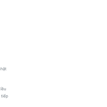
nhật
điều
 tiếp