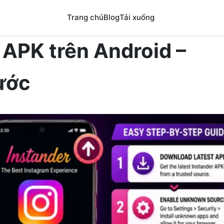
Trang chủ
Blog
Tải xuống
 APK trên Android –
ước