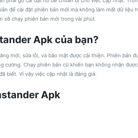
n phải gỡ cài đặt nó để chuẩn bị cho việc cập nhật. Tro
n giản để cài đặt phiên bản mới mà không làm mất dữ liệu 
n sẽ chạy phiên bản mới trong vài phút.
stander Apk của bạn?
ng mới, sửa lỗi, và bảo mật được cải thiện. Phiên bản đ
tăng cường. Chạy phiên bản cũ khiến bạn không nhận được
ã biết. Vì vậy việc cập nhật là đáng giá.
nstander Apk