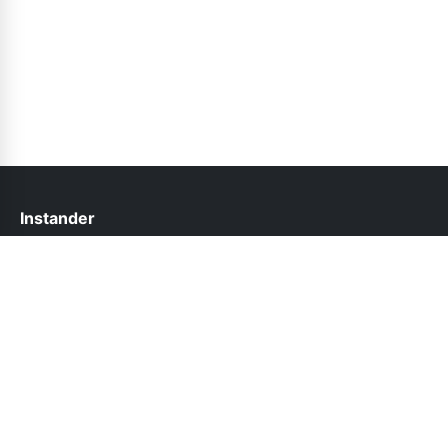
Instander
help@instander.net.pk
Follow Us