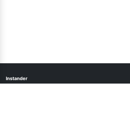
Instander
help@instander.net.pk
Follow Us