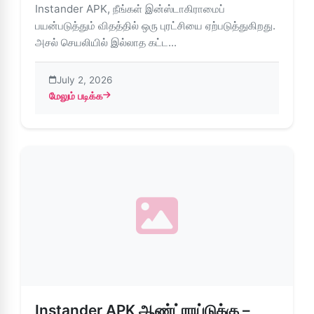
Instander APK, நீங்கள் இன்ஸ்டாகிராமைப்
பயன்படுத்தும் விதத்தில் ஒரு புரட்சியை ஏற்படுத்துகிறது.
அசல் செயலியில் இல்லாத கட்ட...
July 2, 2026
மேலும் படிக்க
about Instander APK: மேம்பட்ட இன்ஸ்டாகிராம் அம்சங்கள் மற்ற
Instander APK ஆண்ட்ராய்டுக்கு –